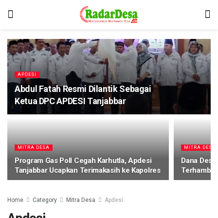
APDESI
Abdul Fatah Resmi Dilantik Sebagai
Ketua DPC APDESI Tanjabbar
MITRA DESA
MITRA DESA
Program Gas Poll Cegah Karhutla, Apdesi
Dana Desa 
Tanjabbar Ucapkan Terimakasih ke Kapolres
Terhambat
Home
Category
Mitra Desa
Apdesi