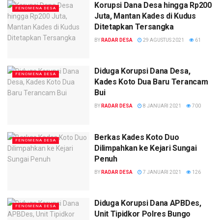
Korupsi Dana Desa hingga Rp200
FENOMENA DESA
Juta, Mantan Kades di Kudus
Ditetapkan Tersangka
BY
RADAR DESA
29 AGUSTUS 2021
61
Diduga Korupsi Dana Desa,
FENOMENA DESA
Kades Koto Dua Baru Terancam
Bui
BY
RADAR DESA
8 JANUARI 2021
700
Berkas Kades Koto Duo
FENOMENA DESA
Dilimpahkan ke Kejari Sungai
Penuh
BY
RADAR DESA
7 JANUARI 2021
126
Diduga Korupsi Dana APBDes,
FENOMENA DESA
Unit Tipidkor Polres Bungo