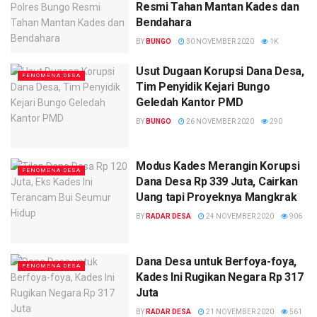
Resmi Tahan Mantan Kades dan
Bendahara
BY
BUNGO
30 NOVEMBER 2020
1K
Usut Dugaan Korupsi Dana Desa,
FENOMENA DESA
Tim Penyidik Kejari Bungo
Geledah Kantor PMD
BY
BUNGO
26 NOVEMBER 2020
290
Modus Kades Merangin Korupsi
FENOMENA DESA
Dana Desa Rp 339 Juta, Cairkan
Uang tapi Proyeknya Mangkrak
BY
RADAR DESA
24 NOVEMBER 2020
906
Dana Desa untuk Berfoya-foya,
FENOMENA DESA
Kades Ini Rugikan Negara Rp 317
Juta
BY
RADAR DESA
21 NOVEMBER 2020
561