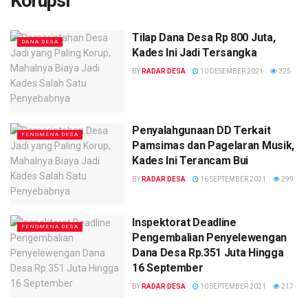
Korupsi
Tilap Dana Desa Rp 800 Juta,
DANA DESA
Kades Ini Jadi Tersangka
BY
RADAR DESA
10 DESEMBER 2021
325
Penyalahgunaan DD Terkait
FENOMENA DESA
Pamsimas dan Pagelaran Musik,
Kades Ini Terancam Bui
BY
RADAR DESA
16 SEPTEMBER 2021
299
Inspektorat Deadline
FENOMENA DESA
Pengembalian Penyelewengan
Dana Desa Rp.351 Juta Hingga
16 September
BY
RADAR DESA
10 SEPTEMBER 2021
217