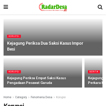
KORUPSI
Kejagung Periksa Dua Saksi Kasus Impor
Besi
KORUPSI
BERITA
Kejagung Periksa Empat Saksi Kasus
Kejagung G
Pengadaan Pesawat Garuda
Perkara Ko
Home
Category
Fenomena Desa
Korupsi