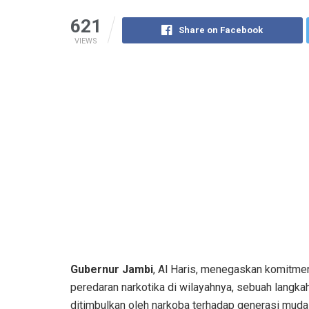
621
Share on Facebook
VIEWS
Gubernur Jambi
, Al Haris, menegaskan komitm
peredaran narkotika di wilayahnya, sebuah langk
ditimbulkan oleh narkoba terhadap generasi muda 