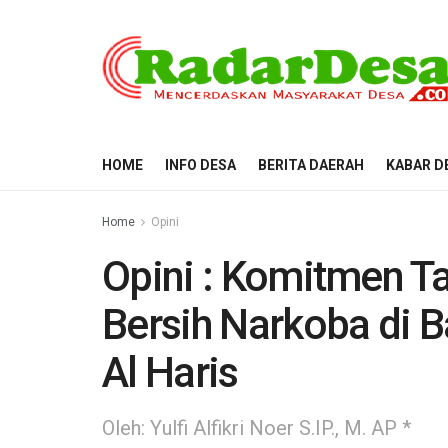
HOME
INFO DESA
BERITA DAERAH
KABAR D
Home
Opini
Opini : Komitmen T
Bersih Narkoba di
Al Haris
Oleh: Yulfi Alfikri Noer S.IP., M. AP *