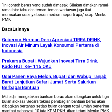
“Ini contoh beras yang sudah dimasak. Silakan dimakan ramai-
ramai biar tahu dan teman-teman wartawan juga ikut
merasakan rasanya beras medium seperti apa,” ucap Menko
PMK.
Baca
Lainnya
Gubernur Herman Deru Apresiasi TIRRA DRINK,
Inovasi Air Minum Layak Konsumsi Pertama di
Indonesia
Prakarsa Bupati, Wujudkan Inovasi Tirra Drink,
Kado HUT Ke- 116 OKU
Usai Panen Raya Melon, Bupati dan Wabup Tanjab
Barat Lanjutkan Safari Jumat Serta Salurkan
Berbagai Bantuan
Muhadjir mengatakan bantuan beras akan dibagikan untuk tiga
bulan alokasi. Secara teknis pembagian bantuan beras akan
dibagikan bertahap setiap bulan dengan total jumlah penerima
manfaat sebanyak 10 juta KPM PKH. Akan tetapi Menko PMK