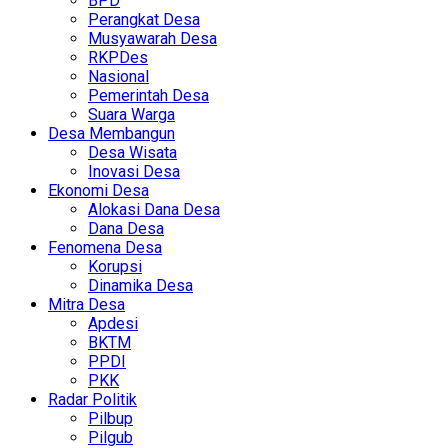
BPD
Perangkat Desa
Musyawarah Desa
RKPDes
Nasional
Pemerintah Desa
Suara Warga
Desa Membangun
Desa Wisata
Inovasi Desa
Ekonomi Desa
Alokasi Dana Desa
Dana Desa
Fenomena Desa
Korupsi
Dinamika Desa
Mitra Desa
Apdesi
BKTM
PPDI
PKK
Radar Politik
Pilbup
Pilgub