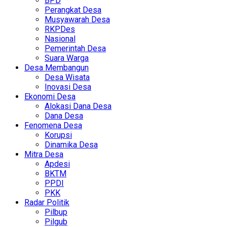
BPD
Perangkat Desa
Musyawarah Desa
RKPDes
Nasional
Pemerintah Desa
Suara Warga
Desa Membangun
Desa Wisata
Inovasi Desa
Ekonomi Desa
Alokasi Dana Desa
Dana Desa
Fenomena Desa
Korupsi
Dinamika Desa
Mitra Desa
Apdesi
BKTM
PPDI
PKK
Radar Politik
Pilbup
Pilgub