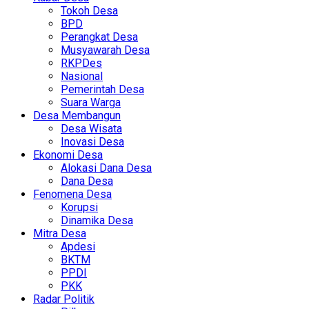
Tokoh Desa
BPD
Perangkat Desa
Musyawarah Desa
RKPDes
Nasional
Pemerintah Desa
Suara Warga
Desa Membangun
Desa Wisata
Inovasi Desa
Ekonomi Desa
Alokasi Dana Desa
Dana Desa
Fenomena Desa
Korupsi
Dinamika Desa
Mitra Desa
Apdesi
BKTM
PPDI
PKK
Radar Politik