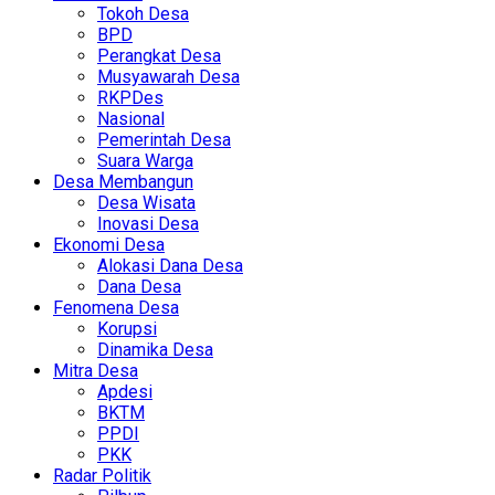
Tokoh Desa
BPD
Perangkat Desa
Musyawarah Desa
RKPDes
Nasional
Pemerintah Desa
Suara Warga
Desa Membangun
Desa Wisata
Inovasi Desa
Ekonomi Desa
Alokasi Dana Desa
Dana Desa
Fenomena Desa
Korupsi
Dinamika Desa
Mitra Desa
Apdesi
BKTM
PPDI
PKK
Radar Politik