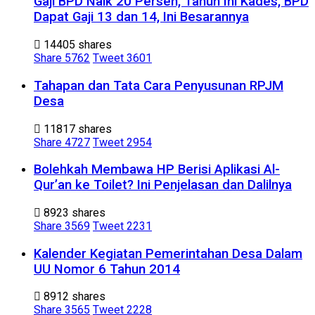
Gaji BPD Naik 20 Persen, Tahun Ini Kades, BPD
Dapat Gaji 13 dan 14, Ini Besarannya
14405 shares
Share
5762
Tweet
3601
Tahapan dan Tata Cara Penyusunan RPJM
Desa
11817 shares
Share
4727
Tweet
2954
Bolehkah Membawa HP Berisi Aplikasi Al-
Qur’an ke Toilet? Ini Penjelasan dan Dalilnya
8923 shares
Share
3569
Tweet
2231
Kalender Kegiatan Pemerintahan Desa Dalam
UU Nomor 6 Tahun 2014
8912 shares
Share
3565
Tweet
2228