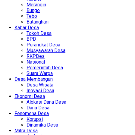
Merangin
Bungo
Tebo
Batanghari
Kabar Desa
Tokoh Desa
BPD
Perangkat Desa
Musyawarah Desa
RKPDes
Nasional
Pemerintah Desa
Suara Warga
Desa Membangun
Desa Wisata
Inovasi Desa
Ekonomi Desa
Alokasi Dana Desa
Dana Desa
Fenomena Desa
Korupsi
Dinamika Desa
Mitra Desa