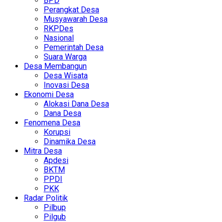
BPD
Perangkat Desa
Musyawarah Desa
RKPDes
Nasional
Pemerintah Desa
Suara Warga
Desa Membangun
Desa Wisata
Inovasi Desa
Ekonomi Desa
Alokasi Dana Desa
Dana Desa
Fenomena Desa
Korupsi
Dinamika Desa
Mitra Desa
Apdesi
BKTM
PPDI
PKK
Radar Politik
Pilbup
Pilgub