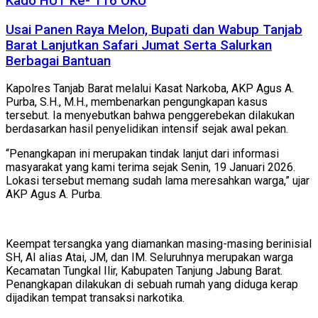
Kado HUT Ke- 116 OKU
Usai Panen Raya Melon, Bupati dan Wabup Tanjab
Barat Lanjutkan Safari Jumat Serta Salurkan
Berbagai Bantuan
Kapolres Tanjab Barat melalui Kasat Narkoba, AKP Agus A.
Purba, S.H., M.H., membenarkan pengungkapan kasus
tersebut. Ia menyebutkan bahwa penggerebekan dilakukan
berdasarkan hasil penyelidikan intensif sejak awal pekan.
“Penangkapan ini merupakan tindak lanjut dari informasi
masyarakat yang kami terima sejak Senin, 19 Januari 2026.
Lokasi tersebut memang sudah lama meresahkan warga,” ujar
AKP Agus A. Purba.
Keempat tersangka yang diamankan masing-masing berinisial
SH, AI alias Atai, JM, dan IM. Seluruhnya merupakan warga
Kecamatan Tungkal Ilir, Kabupaten Tanjung Jabung Barat.
Penangkapan dilakukan di sebuah rumah yang diduga kerap
dijadikan tempat transaksi narkotika.