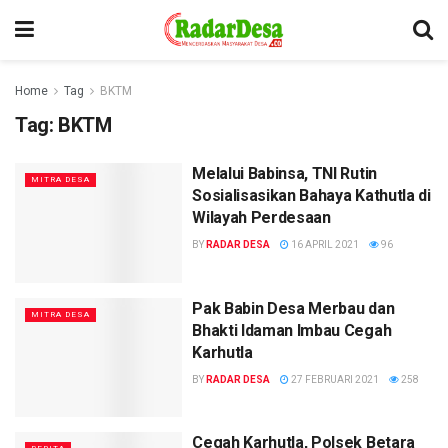
Home
Tag
BKTM
Tag:
BKTM
Melalui Babinsa, TNI Rutin
MITRA DESA
Sosialisasikan Bahaya Kathutla di
Wilayah Perdesaan
BY
RADAR DESA
16 APRIL 2021
96
Pak Babin Desa Merbau dan
MITRA DESA
Bhakti Idaman Imbau Cegah
Karhutla
BY
RADAR DESA
27 FEBRUARI 2021
258
Cegah Karhutla, Polsek Betara