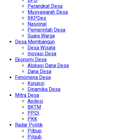
BPD
Perangkat Desa
Musyawarah Desa
RKPDes
Nasional
Pemerintah Desa
Suara Warga
Desa Membangun
Desa Wisata
Inovasi Desa
Ekonomi Desa
Alokasi Dana Desa
Dana Desa
Fenomena Desa
Korupsi
Dinamika Desa
Mitra Desa
Apdesi
BKTM
PPDI
PKK
Radar Politik
Pilbup
Pilgub