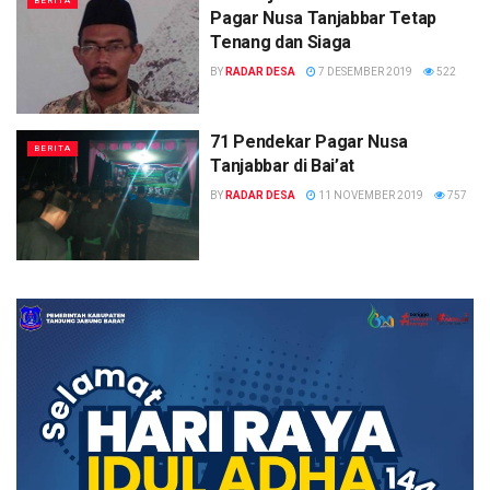
BERITA
Pagar Nusa Tanjabbar Tetap
Tenang dan Siaga
BY
RADAR DESA
7 DESEMBER 2019
522
71 Pendekar Pagar Nusa
BERITA
Tanjabbar di Bai’at
BY
RADAR DESA
11 NOVEMBER 2019
757