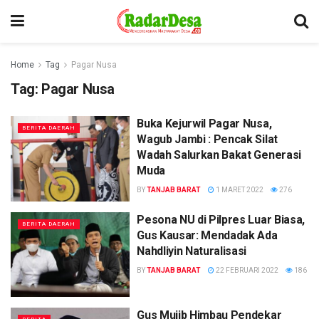
Home
Tag
Pagar Nusa
Tag:
Pagar Nusa
Buka Kejurwil Pagar Nusa,
BERITA DAERAH
Wagub Jambi : Pencak Silat
Wadah Salurkan Bakat Generasi
Muda
BY
TANJAB BARAT
1 MARET 2022
276
Pesona NU di Pilpres Luar Biasa,
BERITA DAERAH
Gus Kausar: Mendadak Ada
Nahdliyin Naturalisasi
BY
TANJAB BARAT
22 FEBRUARI 2022
186
Gus Mujib Himbau Pendekar