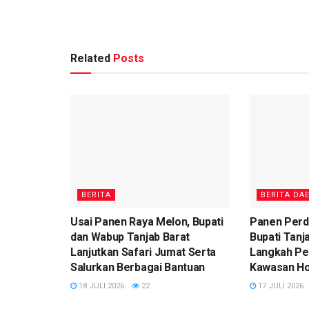
Related
Posts
BERITA
BERITA DA
Usai Panen Raya Melon, Bupati
Panen Perd
dan Wabup Tanjab Barat
Bupati Tanj
Lanjutkan Safari Jumat Serta
Langkah P
Salurkan Berbagai Bantuan
Kawasan Ho
18 JULI 2026
22
17 JULI 2026