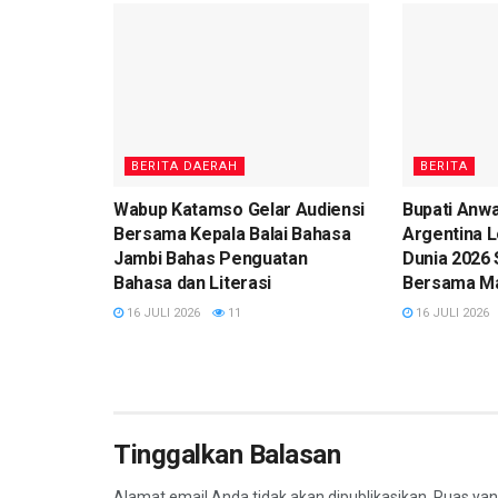
BERITA DAERAH
BERITA
Wabup Katamso Gelar Audiensi
Bupati Anwa
Bersama Kepala Balai Bahasa
Argentina Lo
Jambi Bahas Penguatan
Dunia 2026 
Bahasa dan Literasi
Bersama M
16 JULI 2026
11
16 JULI 2026
Tinggalkan Balasan
Alamat email Anda tidak akan dipublikasikan.
Ruas yang