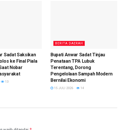
BERITA DAERAH
r Sadat Saksikan
Bupati Anwar Sadat Tinjau
los ke Final Piala
Penataan TPA Lubuk
Saat Nobar
Terentang, Dorong
asyarakat
Pengelolaan Sampah Modern
Bernilai Ekonomi
13
15 JULI 2026
14
*
 wajib ditandai