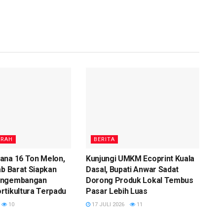
ERAH
BERITA
ana 16 Ton Melon,
Kunjungi UMKM Ecoprint Kuala
ab Barat Siapkan
Dasal, Bupati Anwar Sadat
engembangan
Dorong Produk Lokal Tembus
rtikultura Terpadu
Pasar Lebih Luas
10
17 JULI 2026
11