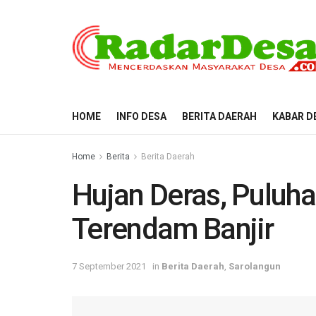
HOME
INFO DESA
BERITA DAERAH
KABAR D
Home
Berita
Berita Daerah
Hujan Deras, Puluh
Terendam Banjir
7 September 2021
in
Berita Daerah
,
Sarolangun