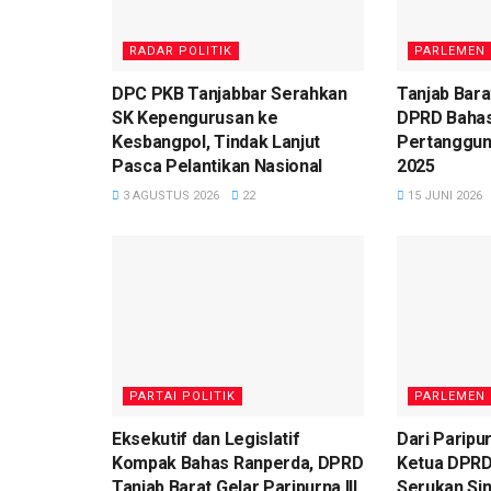
RADAR POLITIK
PARLEMEN
DPC PKB Tanjabbar Serahkan
Tanjab Bara
SK Kepengurusan ke
DPRD Bahas
Kesbangpol, Tindak Lanjut
Pertanggu
Pasca Pelantikan Nasional
2025
3 AGUSTUS 2026
22
15 JUNI 2026
PARTAI POLITIK
PARLEMEN
Eksekutif dan Legislatif
Dari Paripu
Kompak Bahas Ranperda, DPRD
Ketua DPRD
Tanjab Barat Gelar Paripurna III
Serukan Sin