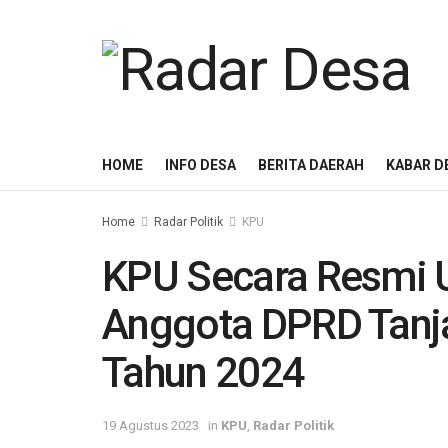
HOME
INFO DESA
BERITA DAERAH
KABAR D
Home
Radar Politik
KPU
KPU Secara Resmi
Anggota DPRD Tanj
Tahun 2024
19 Agustus 2023
in
KPU
,
Radar Politik