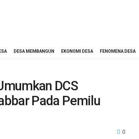
ESA
DESA MEMBANGUN
EKONOMI DESA
FENOMENA DESA
 Umumkan DCS
abbar Pada Pemilu
0