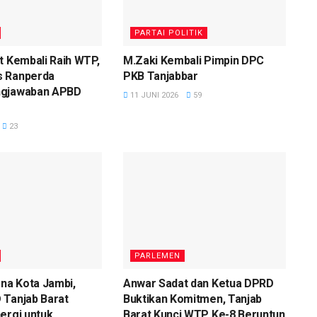
PARTAI POLITIK
t Kembali Raih WTP,
M.Zaki Kembali Pimpin DPC
 Ranperda
PKB Tanjabbar
ngjawaban APBD
11 JUNI 2026
59
23
PARLEMEN
rna Kota Jambi,
Anwar Sadat dan Ketua DPRD
 Tanjab Barat
Buktikan Komitmen, Tanjab
ergi untuk
Barat Kunci WTP Ke-8 Beruntun