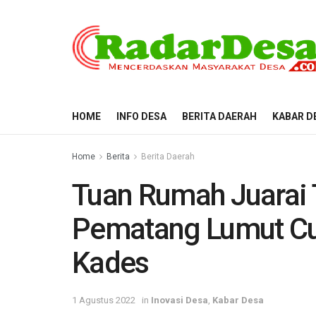
HOME
INFO DESA
BERITA DAERAH
KABAR D
Home
Berita
Berita Daerah
Tuan Rumah Juarai
Pematang Lumut Cup
Kades
1 Agustus 2022
in
Inovasi Desa
,
Kabar Desa