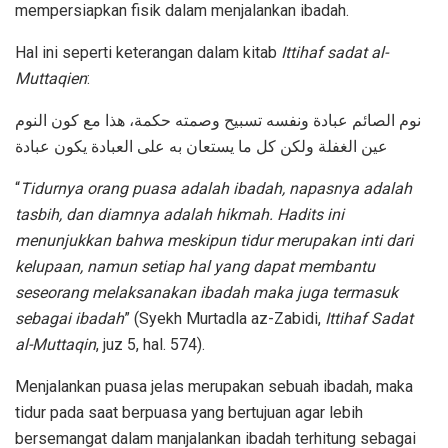
mempersiapkan fisik dalam menjalankan ibadah.
Hal ini seperti keterangan dalam kitab
Ittihaf sadat al-
Muttaqien
:
نوم الصائم عبادة ونفسه تسبيح وصمته حكمة، هذا مع كون النوم
عين الغفلة ولكن كل ما يستعان به على العبادة يكون عبادة
“
Tidurnya orang puasa adalah ibadah, napasnya adalah
tasbih, dan diamnya adalah hikmah. Hadits ini
menunjukkan bahwa meskipun tidur merupakan inti dari
kelupaan, namun setiap hal yang dapat membantu
seseorang melaksanakan ibadah maka juga termasuk
sebagai ibadah
” (Syekh Murtadla az-Zabidi,
Ittihaf Sadat
al-Muttaqin
, juz 5, hal. 574).
Menjalankan puasa jelas merupakan sebuah ibadah, maka
tidur pada saat berpuasa yang bertujuan agar lebih
bersemangat dalam manjalankan ibadah terhitung sebagai