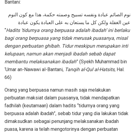
Bantani:
نوم الصائم عبادة ونفسه تسبيح وصمته حكمة، هذا مع كون النوم
عين الغفلة ولكن كل ما يستعان به على العبادة يكون عبادة
“
Hadits ‘tidurnya orang berpuasa adalah ibadah’ ini berlaku
bagi orang berpuasa yang tidak merusak puasanya, misal
dengan perbuatan ghibah. Tidur meskipun merupakan inti
kelupaan, namun akan menjadi ibadah sebab dapat
membantu melaksanakan ibadah
” (Syekh Muhammad bin
‘Umar an-Nawawi al-Bantani,
Tanqih al-Qul al-Hatsits,
Hal.
66)
Orang yang berpuasa namun masih saja melakukan
perbuatan maksiat dalam puasanya, tidak mendapatkan
fadhilah (keutamaan) dalam hadits “tidurnya orang yang
berpuasa adalah ibadah”, sebab tidur yang dia lakukan tidak
dimaksudkan sebagai penunjang melaksanakan ibadah
puasa, karena ia telah mengotorinya dengan perbuatan