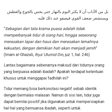
بل من الآداب أن لا يكثر النوم بالنهار حتى يحس بالجوع والعطش
ويستشعر ضعف القوي فيصفو عند ذلك قلبه
“
Sebagian dari tata krama puasa adalah tidak
memperbanyak tidur di siang hari, hingga seseorang
merasakan lapar dan haus dan merasakan lemahnya
kekuatan, dengan demikian hati akan menjadi jernih
”
(Imam al-Ghazali,
Ihya’
Ulum
id
Din
, juz 1, hal. 246)
Lantas bagaimana sebenarnya maksud dari tidurnya orang
yang berpuasa adalah ibadah? Apakah terdapat ketentuan
khusus untuk menggapai fadhilah ini?
Tidur memang bisa berkonotasi negatif sebab identik
dengan bermalas-malasan. Namun di sisi lain, tidur juga
dapat bernilai positif jika digunakan untuk mempersiapkan
hal-hal yang bernuansa ibadah, seperti untuk