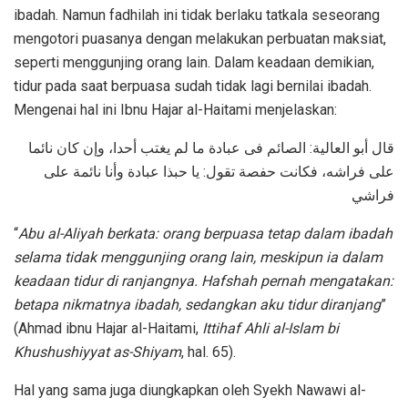
ibadah. Namun fadhilah ini tidak berlaku tatkala seseorang
mengotori puasanya dengan melakukan perbuatan maksiat,
seperti menggunjing orang lain. Dalam keadaan demikian,
tidur pada saat berpuasa sudah tidak lagi bernilai ibadah.
Mengenai hal ini Ibnu Hajar al-Haitami menjelaskan:
قال أبو العالية: الصائم فى عبادة ما لم يغتب أحدا، وإن كان نائما
على فراشه، فكانت حفصة تقول: يا حبذا عبادة وأنا نائمة على
فراشي
“
Abu al-Aliyah berkata: orang berpuasa tetap dalam ibadah
selama tidak menggunjing orang lain, meskipun ia dalam
keadaan tidur di ranjangnya. Hafshah pernah mengatakan:
betapa nikmatnya ibadah, sedangkan aku tidur diranjang
”
(Ahmad ibnu Hajar al-Haitami,
Ittihaf Ahli al-Islam bi
Khushushiyyat as-Shiyam
, hal. 65).
Hal yang sama juga diungkapkan oleh Syekh Nawawi al-